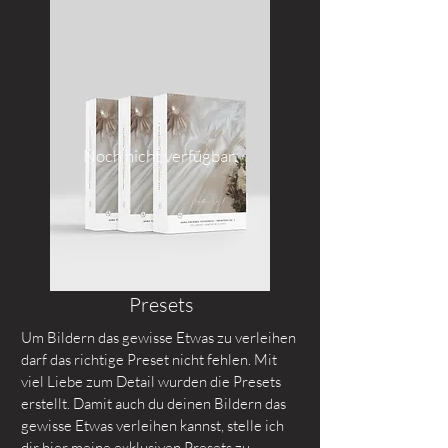
Noch nicht verfügbar.
Presets
Um Bildern das gewisse Etwas zu verleihen
darf das richtige Preset nicht fehlen. Mit
viel Liebe zum Detail wurden die Presets
erstellt. Damit auch du deinen Bildern das
gewisse Etwas verleihen kannst, stelle ich
dir hier meine exklusiven Presets zu